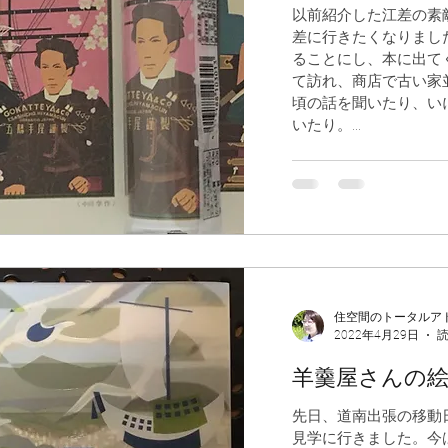
以前紹介した江差の素
差に行きたくなりまし
ることにし、本に出て
て訪れ、商店で古い家
頃の話を聞いたり、い
いたり。...
住空間のトータルア
2022年4月29日
読
羊羹屋さんの
先日、道南出張の移動
見学に行きました。今