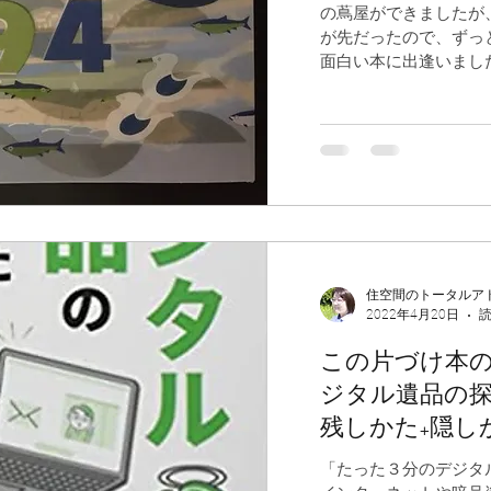
の蔦屋ができましたが
が先だったので、ずっ
面白い本に出逢いました。
住空間のトータルア
2022年4月20日
読
この片づけ本
ジタル遺品の
残しかた+隠し
「たった３分のデジタ