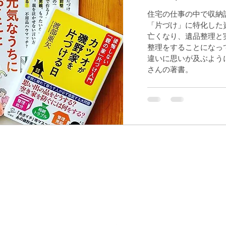
住宅の仕事の中で収納
「片づけ」に特化した
亡くなり、遺品整理と
整理をすることになっ
違いに思いが及ぶよう
さんの著書。
Nook（ヌック）設計室
bzd05274@nifty.com
北海道札幌市