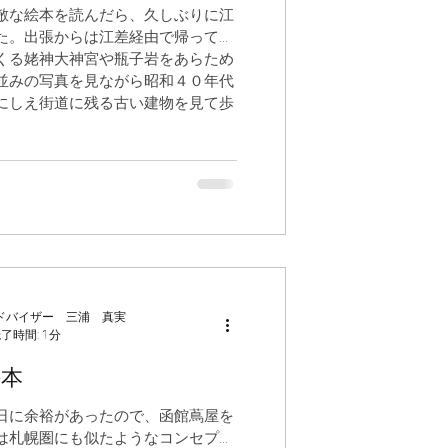
敵な絵本を読んだら、久しぶりに江
た。出張からは江差経由で帰ってく
くる姥神大神宮や瓶子岩をあらため
並みの写真を見ながら昭和４０年代
にしえ街道に残る古い建物を見て歩
ドバイザー 三浦 真実
了時間: 1分
絵本
日に余裕があったので、函館蔦屋を
は札幌圏にも似たようなコンセプト