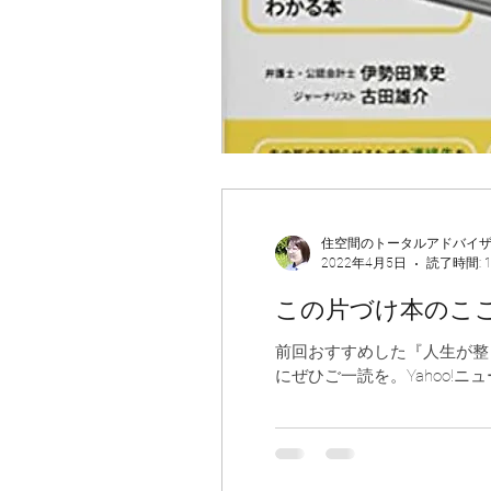
住空間のトータルアドバイ
2022年4月5日
読了時間: 
この片づけ本のこ
前回おすすめした『人生が整う片
にぜひご一読を。Yahoo
ですので、Kin...