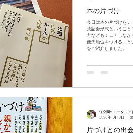
本の片づけ
今日は本の片づけをテ
茶話会形式ということ
方などもシェアしなが
優先順位をつける」と
をご紹介しました。...
住空間のトータルア
2020年1月10日
読
片づけとの出