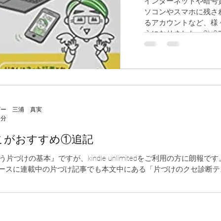
インターネットや暗号
ソコンやスマホに残さ
るアカウントなど、様
うになりました。SN
相続税がかか...
ザー 三浦 真実
1分
こがおすすめ①追記
づけの基本』ですが、kindle unlimitedをご利用の方に朗報
!ニュースに連載中の片づけ記事でも本文中にある「片づけのクセ診断