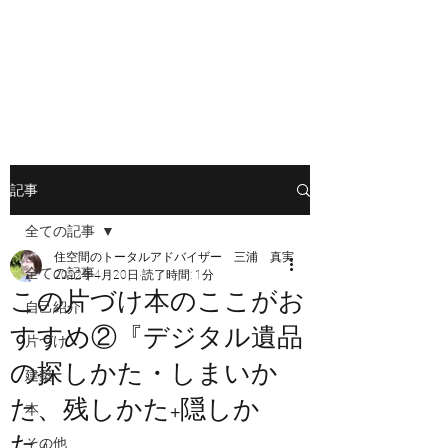
Nook（ヌック）設計室
記事
全ての記事
住空間のトータルアドバイザー 三浦 真実
全ての記事
2022年4月20日
読了時間: 1分
この片づけ本のここがお
自己紹介
すすめ②『デジタル遺品
片づけ
の探しかた・しまいか
建築
た、残しかた+隠しか
本
た』
その他