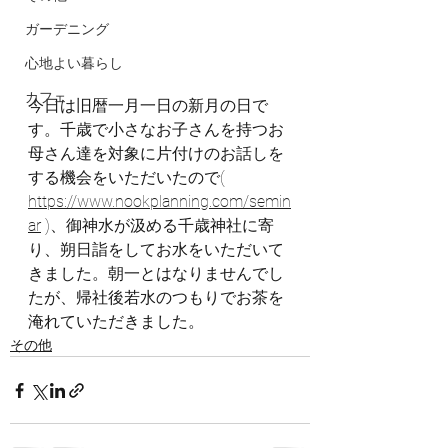
ガーデニング
心地よい暮らし
カフェ
今日は旧暦一月一日の新月の日で
す。千歳で小さなお子さんを持つお
母さん達を対象に片付けのお話しを
する機会をいただいたので( 
https://www.nookplanning.com/semin
ar
 )、御神水が汲める千歳神社に寄
り、朔日詣をしてお水をいただいて
きました。朝一とはなりませんでし
たが、帰社後若水のつもりでお茶を
淹れていただきました。
その他