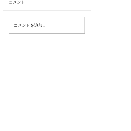
コメント
寄り道
戻りつつある非日常
コメントを追加…