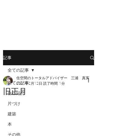
Nook（ヌック）設計室
記事
全ての記事
住空間のトータルアドバイザー 三浦 真実
全ての記事
2021年2月12日
読了時間: 1分
旧正月
自己紹介
片づけ
建築
本
その他